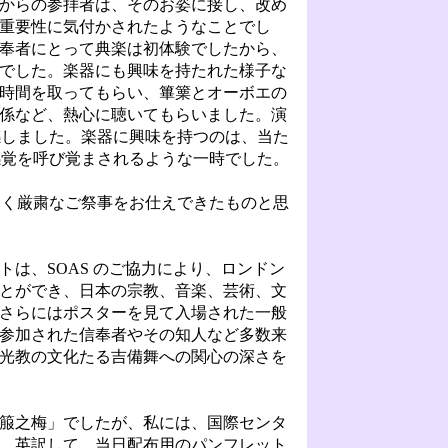
からの参拝者は、そのお姿に接し、改め
重要性に気付かされたようなことでし
奉者にとって典楽は初体験でしたから、
でした。楽器にも興味を持たれた様子な
時間を取ってもらい、篳篥とオーボエの
係など、熱心に聴いてもらいました。演
感しました。楽器に興味を持つのは、当た
感覚を呼び覚まされるような一時でした。
く厳粛なご祭事をお仕えできたものと思
トは、SOAS のご協力により、ロンドン
とができ、日本の宗教、音楽、芸術、文
さらにはポスターを見て入場された一般
参加された信奉者やその知人など多数来
光教の文化たる吉備舞への関心の深さを
箙之梅」でしたが、私には、国際センタ
。英訳して、当日配布用のパンフレット