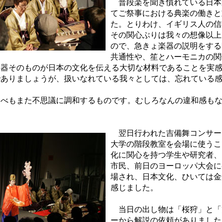
普段楽を聞き慣れている日本
てご祭事における典楽の働きと
た。とりわけ、イギリス人の信
その関心ぶりは我々の想像以上
ので、急きょ楽器の説明をする
共通性や、笙とハーモニカの関
楽器そのものが日本の文化を伝える大切な材料であることを実
でありましょうが、扱いなれている我々としては、忘れている
べもまた不思議に調和するものです。むしろなんの違和感もな
翌日行われた吉備舞コンサー
大学の階段教室を会場に使うこ
化に関心を持つ学生や研究者、
市民、前日のヨーロッパ大会に
場され、日本文化、ひいては金
感じました。
当日の出し物は「桜狩」と「
ーから解説の依頼がありました