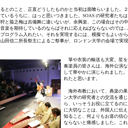
えるとのこと、正直どうしたものかと当初は面喰らいました。
ているうちに、はっと思いつきました。SOAS の研究者たち
桜狩と箙之梅は吉備舞に違いないが、余興楽、この場合はその
教音楽を期待しているのならばそれに応えねばならないのでは
をプログラム入れたい。それを実現するには、模擬でもよいか
、山田信二所長祭主によるご祭事が、ロンドン大学の会場で実
箏や衣装の輸送も大変。笙を
奏楽員の皆さんは、海外公演な
して華やかに演じられました。
れたと思います。
海外布教において、典楽の果
ン大学の研究者との交流を通じ
ら、いっそうお役に立てるのに
に大切なことは、外国人に伝え
知ること、何よりもお道の信心
ならないと痛感しました。これ