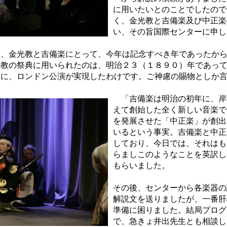
に用いたいとのことでしたので
く、金光教と吉備楽及び中正楽
い、その旨国際センターに申し
、金光教と吉備楽にとって、今年は記念すべき年であったから
光教の祭典に用いられたのは、明治２３（１８９０）年であっ
年に、ロンドン公演が実現したわけです。ご神慮の賜物としか
「吉備楽は明治の初年に、岸
えて創始した全く新しい音楽で
を発展させた「中正楽」が創出
いるという事実。吉備楽と中正
しており、今日では、それはも
らましこのようなことを英訳し
もらいました。
その後、センターから各楽器の
解説文を送りましたが、一番肝
準備に困りました。結局プログ
で、急きょ井出先生とも相談し