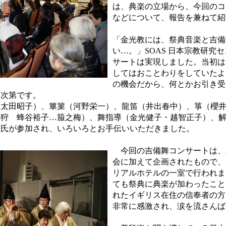
は、典楽の立場から、今回のコ
などについて、報告を兼ねて紹
「金光教には、祭典音楽と吉備
い…。」SOAS 日本宗教研究
サートは実現しました。当初は
してはおことわりをしていたよ
の機会だから、何とかお引き受
た次第です。
太田昭子）、篳篥（河野栄一）、龍笛（井出春中）、箏（櫻井
桜狩 蜂谷裕子…箙之梅）、舞指導（金光健子・越智正子）、
両氏が参加され、いろいろとお手伝いいただきました。
今回の吉備舞コンサートは、
会に加えて企画されたもので、
リアルホテルの一室で行われま
ても祭典に典楽が加わったこと
れたイギリス在住の信奉者の方
非常に感激され、涙を流さんば