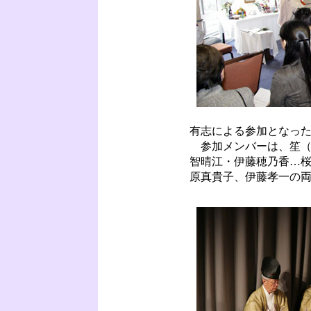
有志による参加となっ
参加メンバーは、笙（
智晴江・伊藤穂乃香…
原真貴子、伊藤孝一の