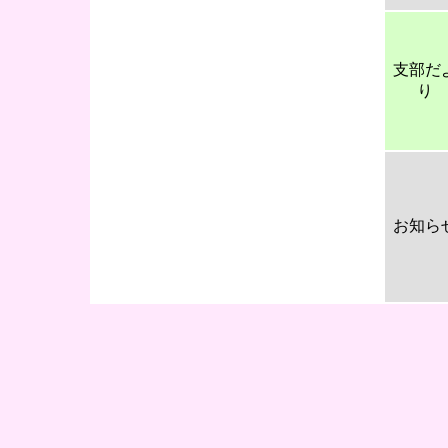
支部だ
り
お知ら