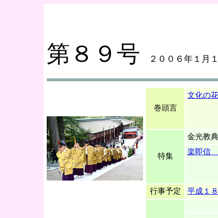
第８９号
２００６年１月１
文化の
巻頭言
金光教
楽即信
特集
行事予定
平成１