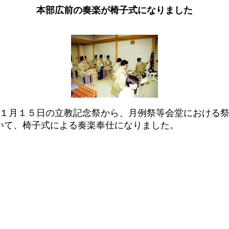
本部広前の奏楽が椅子式になりました
１月１５日の立教記念祭から、月例祭等会堂における
おいて、椅子式による奏楽奉仕になりまし