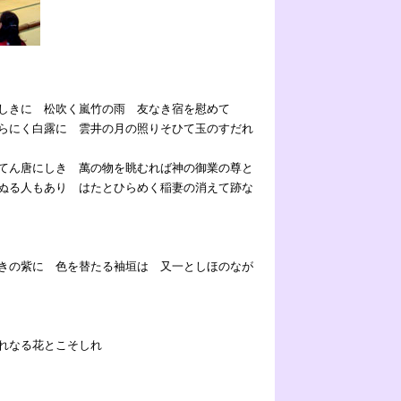
侘しきに 松吹く嵐竹の雨 友なき宿を慰めて
らにく白露に 雲井の月の照りそひて玉のすだれ
てん唐にしき 萬の物を眺むれば神の御業の尊と
ぬる人もあり はたとひらめく稲妻の消えて跡な
きの紫に 色を替たる袖垣は 又一としほのなが
まれなる花とこそしれ