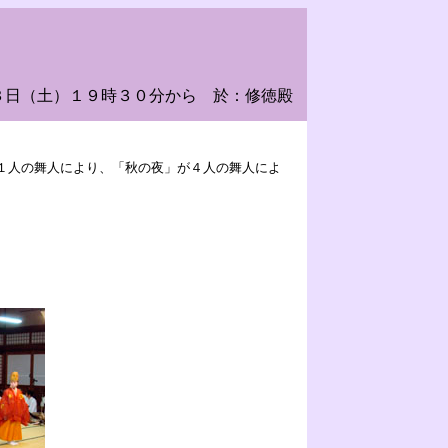
３日（土）１９時３０分から 於：修徳殿
１人の舞人により、「秋の夜」が４人の舞人によ