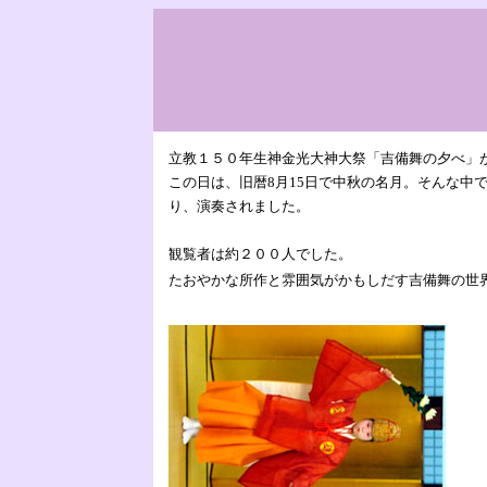
立教１５０年生神金光大神大祭「吉備舞の夕べ」
この日は、旧暦8月15日で中秋の名月。そんな
り、演奏されました。
観覧者は約２００人でした。
たおやかな所作と雰囲気がかもしだす吉備舞の世