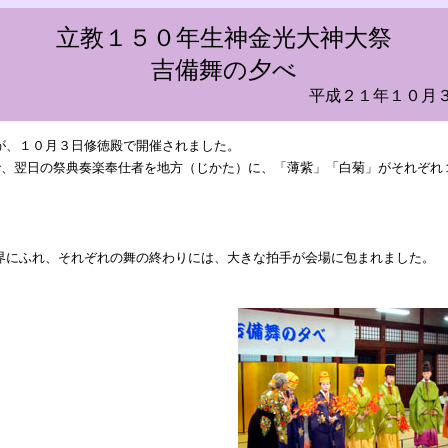
立教１５０年生神金光大神大祭
吉備舞の夕べ
平成２１年１０月
が、１０月３日修徳殿で開催されました。
中で、翌日の祭典奏楽奉仕者を地方（じかた）に、「薄紫」「白菊」がそれぞれ
界にふれ、それぞれの舞の終わりには、大きな拍手が会場に包まれました。