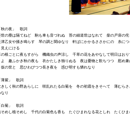
「秋の夜」 歌詞
憂世の塵は隔てねど 駒も車も音づれぬ 苔の細道世はなれて 柴の戸扉の
天津乙女や掻き鳴らす 琴の調と聞ゆなり 軒ばにかかるささかにの 糸につ
と見えにける
草の根ごとに夜もすがら 機織虫の声涼し 千草の花をあやなして明日はおり
さよ 趣ふかき秋の夜も 衣かたしき独りぬる 夜は憂物と歎ちつつ 慰め兼
き仮の世と 思ひわびつつ長き夜を 惑ひ明すも憐れなり
「薄紫」 歌詞
吹きしく秋の野あらしに 咲乱れたる白菊を 冬の初霜をきそへて 薄むらさ
めなり
「白菊」 歌詞
植そめし植そめし 千代の白菊色も香も たぐひまれなる花としれ たくひ