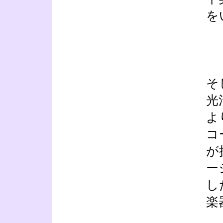
を
そ
光
よ
コ
が
ー
し
楽