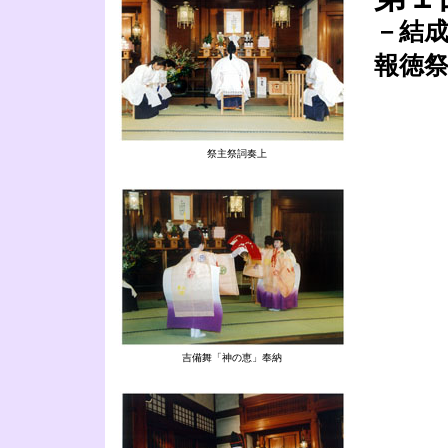
－結
報徳
祭主祭詞奏上
吉備舞「神の恵」奉納