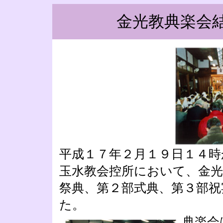
金光教典楽会
平成１７年２月１９日１４時
玉水教会控所において、金光
祭典、第２部式典、第３部祝
た。
典楽会