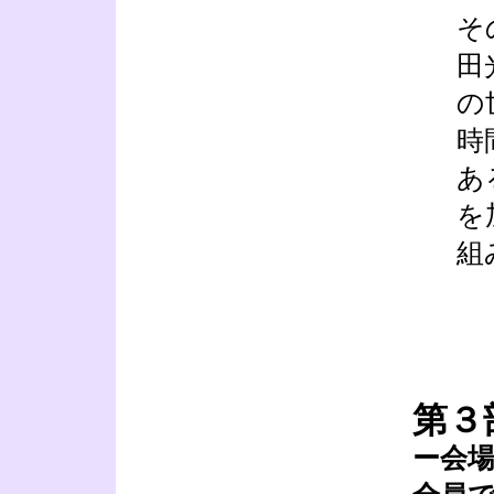
そ
田
の
時
あ
を
組
第３
ー会