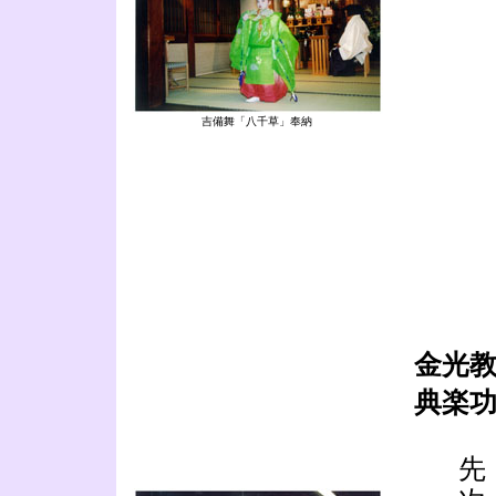
吉備舞「八千草」奉納
金光
典楽
先