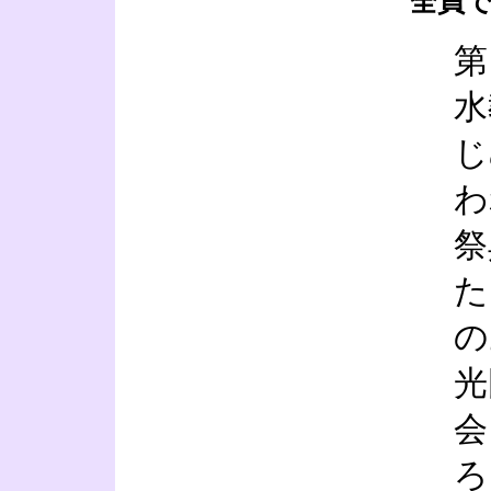
全員
第
水
じ
わ
祭
た
の
光
会
ろ