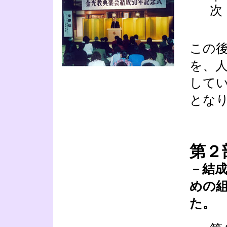
次
この
を、
して
とな
第２
－結
めの
た。