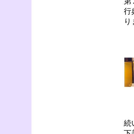
第
行
り
続
下