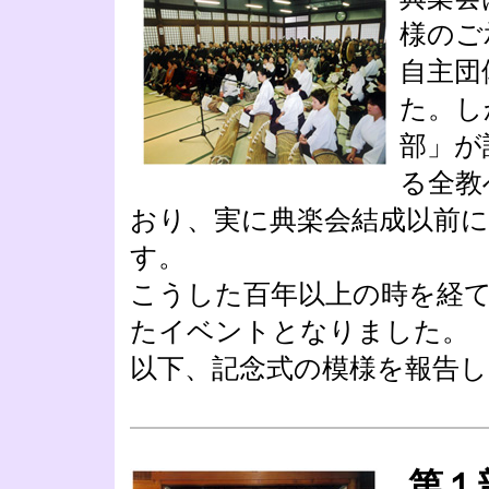
様のご
自主団
た。し
部」が
る全教
おり、実に典楽会結成以前
す。
こうした百年以上の時を経
たイベントとなりました。
以下、記念式の模様を報告し
第１