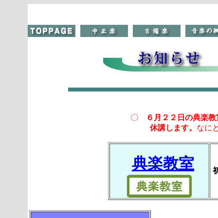
〇
６月２２日の典楽教
休講します。
なに
典楽教室